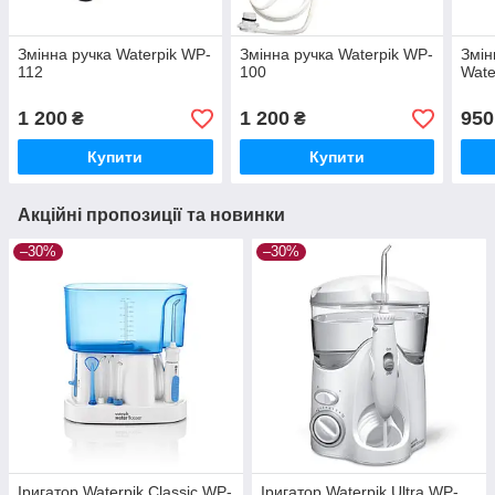
Змінна ручка Waterpik WP-
Змінна ручка Waterpik WP-
Змін
112
100
Wate
1 200
1 200
950
₴
₴
Купити
Купити
Акційні пропозиції та новинки
–30%
–30%
Іригатор Waterpik Classic WP-
Іригатор Waterpik Ultra WP-