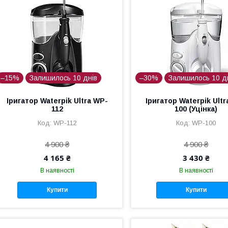
–15%
Залишилось 10 днів
–30%
Залишилось 10 д
Іригатор Waterpik Ultra WP-
Іригатор Waterpik Ult
112
100 (Уцінка)
WP-112
WP-100
4 900 ₴
4 900 ₴
4 165 ₴
3 430 ₴
В наявності
В наявності
Купити
Купити