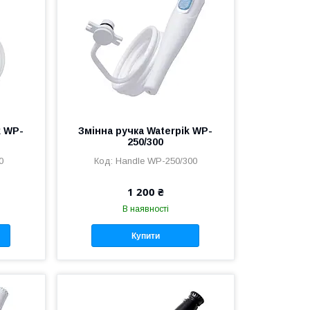
k WP-
Змінна ручка Waterpik WP-
250/300
0
Handle WP-250/300
1 200 ₴
В наявності
Купити