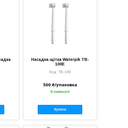
садка
Насадка-щітка Waterpik TB-
E
100E
TB-100
500 ₴/упаковка
В наявності
Купити