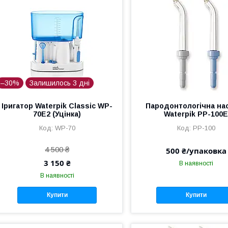
–30%
Залишилось 3 дні
Іригатор Waterpik Classic WP-
Пародонтологічна на
70Е2 (Уцінка)
Waterpik PP-100
WP-70
PP-100
4 500 ₴
500 ₴/упаковка
3 150 ₴
В наявності
В наявності
Купити
Купити