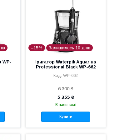
нів
–15%
Залишилось 10 днів
ra WP-
Іригатор Waterpik Aquarius
Professional Black WP-662
WP-662
6 300 ₴
5 355 ₴
В наявності
Купити