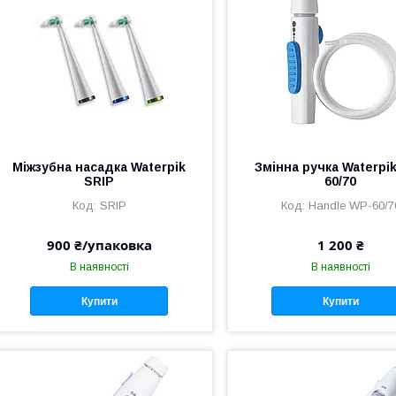
Міжзубна насадка Waterpik
Змінна ручка Waterpi
SRIP
60/70
SRIP
Handle WP-60/7
900 ₴/упаковка
1 200 ₴
В наявності
В наявності
Купити
Купити