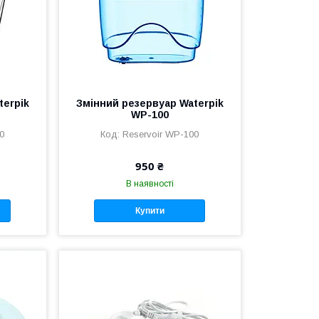
terpik
Змінний резервуар Waterpik
WP-100
0
Reservoir WP-100
950 ₴
В наявності
Купити