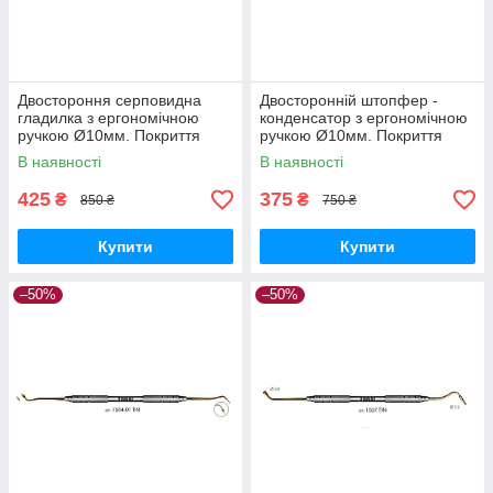
Двостороння серповидна
Двосторонній штопфер -
гладилка з ергономічною
конденсатор з ергономічною
ручкою Ø10мм. Покриття
ручкою Ø10мм. Покриття
Gold
Gold
В наявності
В наявності
425
375
₴
₴
850 ₴
750 ₴
Купити
Купити
–50%
–50%