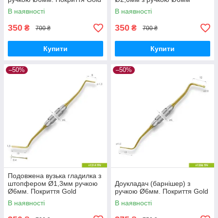
В наявності
В наявності
350
350
₴
₴
700 ₴
700 ₴
Купити
Купити
–50%
–50%
Подовжена вузька гладилка з
штопфером Ø1,3мм ручкою
Доукладач (барнішер) з
Ø6мм. Покриття Gold
ручкою Ø6мм. Покриття Gold
В наявності
В наявності