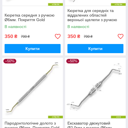
Кюретка для середніх та
Кюретка середня з ручкою
віддалених областей
Ø6мм. Покриття Gold
верхньої щелепи з ручкою
Ø6мм. Покриття Gold
В наявності
В наявності
350
350
₴
₴
700 ₴
700 ₴
Купити
Купити
–50%
–50%
Пародонтологічне долото з
Екскаватор двокутовий
ручкою Ø6мм. Покриття Gold
Ø2,0мм з ручкою Ø6мм