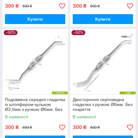
300
300
₴
₴
600 ₴
600 ₴
Купити
Купити
–50%
–50%
Подовжена середня гладилка
Двостороння серповидна
із штопфером-кулькою
гладилка з ручкою Ø6мм. Без
Ø2,0мм з ручкою Ø6мм. Без
покриття
покриття
В наявності
В наявності
300
300
₴
₴
600 ₴
600 ₴