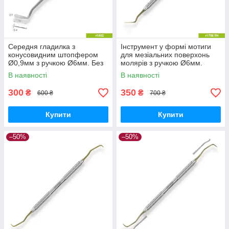
Середня гладилка з
Інструмент у формі мотиги
конусовидним штопфером
для мезіальних поверхонь
Ø0,9мм з ручкою Ø6мм. Без
молярів з ручкою Ø6мм.
покриття
Покриття Gold
В наявності
В наявності
300
350
₴
₴
600 ₴
700 ₴
Купити
Купити
–50%
–50%