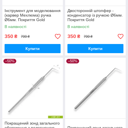
Інструмент для моделювання
Двосторонній штопфер -
(карвер Мехлюма) ручка
конденсатор із ручкою Ø6мм.
Ø6мм. Покриття Gold
Покриття Gold
В наявності
В наявності
350
350
₴
₴
700 ₴
700 ₴
Купити
Купити
–50%
–50%
Покращений зонд загального
обстеження з полегшеною
Покращений зонд загального