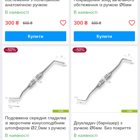
анатомічною ручкою
обстеження із ручкою Ø6мм
В наявності
В наявності
300
300
₴
₴
600 ₴
600 ₴
Купити
Купити
–50%
–50%
Подовжена середня гладилка
зі зворотним конусоподібним
Доукладач (барнішер) з
штопфером Ø2,0мм з ручкою
ручкою Ø6мм. Без покриття
Ø6мм. Без покриття
В наявності
В наявності