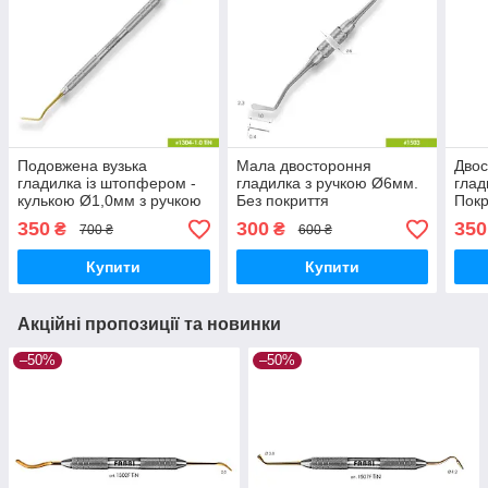
Подовжена вузька
Мала двостороння
Двос
гладилка із штопфером -
гладилка з ручкою Ø6мм.
глад
кулькою Ø1,0мм з ручкою
Без покриття
Покр
Ø6мм. Покриття Gold
350
300
350
₴
₴
700 ₴
600 ₴
Купити
Купити
Акційні пропозиції та новинки
–50%
–50%