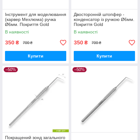
Інструмент для моделювання
Двосторонній штопфер -
(карвер Мехлюма) ручка
конденсатор із ручкою Ø6мм.
Ø6мм. Покриття Gold
Покриття Gold
В наявності
В наявності
350
350
₴
₴
700 ₴
700 ₴
Купити
Купити
–50%
–50%
Покращений зонд загального