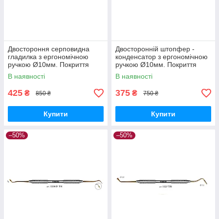
Двостороння серповидна
Двосторонній штопфер -
гладилка з ергономічною
конденсатор з ергономічною
ручкою Ø10мм. Покриття
ручкою Ø10мм. Покриття
Gold
Gold
В наявності
В наявності
425
375
₴
₴
850 ₴
750 ₴
Купити
Купити
–50%
–50%