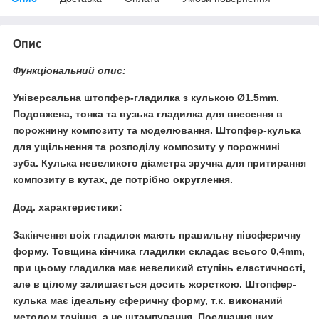
Опис
Функціональний опис:
Універсальна штопфер-гладилка з кулькою Ø1.5mm.
Подовжена, тонка та вузька гладилка для внесення в
порожнину композиту та моделювання. Штопфер-кулька
для ущільнення та розподілу композиту у порожнині
зуба. Кулька невеликого діаметра зручна для притирання
композиту в кутах, де потрібно округлення.
Дод. характеристики:
Закінчення всіх гладилок мають правильну півсферичну
форму. Товщина кінчика гладилки складає всього 0,4mm,
при цьому гладилка має невеликий ступінь еластичності,
але в цілому залишається досить жорсткою. Штопфер-
кулька має ідеальну сферичну форму, т.к. виконаний
методом точіння, а не штампування. Поєднання цих