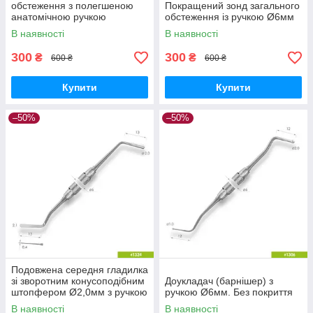
обстеження з полегшеною
Покращений зонд загального
анатомічною ручкою
обстеження із ручкою Ø6мм
В наявності
В наявності
300
300
₴
₴
600 ₴
600 ₴
Купити
Купити
–50%
–50%
Подовжена середня гладилка
зі зворотним конусоподібним
Доукладач (барнішер) з
штопфером Ø2,0мм з ручкою
ручкою Ø6мм. Без покриття
Ø6мм. Без покриття
В наявності
В наявності