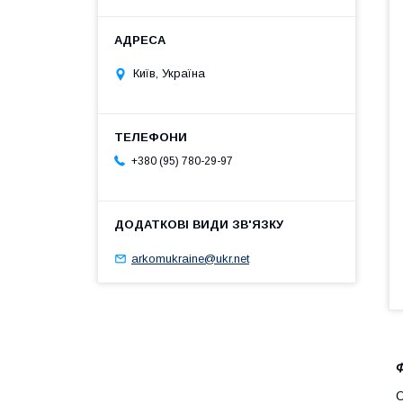
Київ, Україна
+380 (95) 780-29-97
arkomukraine@ukr.net
Ф
О