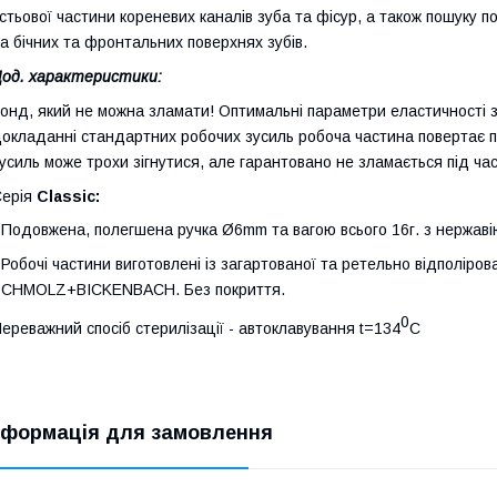
стьової частини кореневих каналів зуба та фісур, а також пошуку 
а бічних та фронтальних поверхнях зубів.
од. характеристики:
онд, який не можна зламати! Оптимальні параметри еластичності з
окладанні стандартних робочих зусиль робоча частина повертає п
усиль може трохи зігнутися, але гарантовано не зламається під час
Серія
Classic:
 Подовжена, полегшена ручка Ø6mm та вагою всього 16г. з нержавію
 Робочі частини виготовлені із загартованої та ретельно відполіров
SCHMOLZ+BICKENBACH. Без покриття.
0
ереважний спосіб стерилізації - автоклавування t=134
C
нформація для замовлення