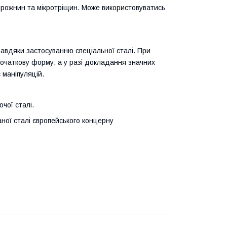
порожнин та мікротріщин. Може використовуватись
авдяки застосуванню спеціальної сталі. При
очаткову форму, а у разі докладання значних
 маніпуляцій.
чої сталі.
аної сталі європейського концерну