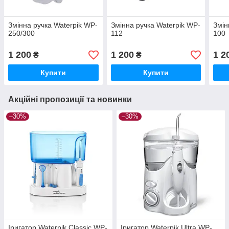
Змінна ручка Waterpik WP-
Змінна ручка Waterpik WP-
Змін
250/300
112
100
1 200
1 200
1 2
₴
₴
Купити
Купити
Акційні пропозиції та новинки
–30%
–30%
Іригатор Waterpik Classic WP-
Іригатор Waterpik Ultra WP-