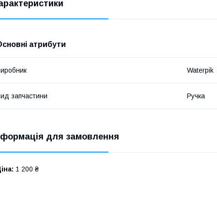
арактеристики
Основні атрибути
иробник
Waterpik
ид запчастини
Ручка
нформація для замовлення
іна:
1 200 ₴