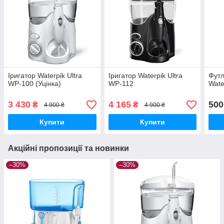
Іригатор Waterpik Ultra
Іригатор Waterpik Ultra
Футл
WP-100 (Уцінка)
WP-112
Wate
3 430
4 165
500
₴
₴
4 900 ₴
4 900 ₴
Купити
Купити
Акційні пропозиції та новинки
–30%
–30%