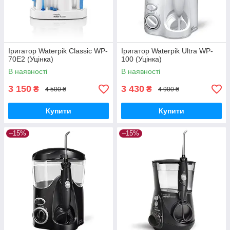
Іригатор Waterpik Classic WP-
Іригатор Waterpik Ultra WP-
70Е2 (Уцінка)
100 (Уцінка)
В наявності
В наявності
3 150
3 430
₴
₴
4 500 ₴
4 900 ₴
Купити
Купити
–15%
–15%